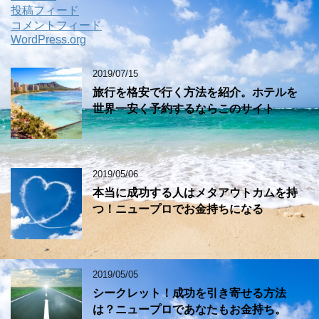
投稿フィード
コメントフィード
WordPress.org
2019/07/15
旅行を格安で行く方法を紹介。ホテルを
世界一安く予約するならこのサイト
2019/05/06
本当に成功する人はメタアウトカムを持
つ！ニュープロでお金持ちになる
2019/05/05
シークレット！成功を引き寄せる方法
は？ニュープロであなたもお金持ち。