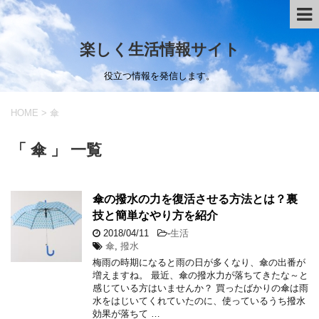
楽しく生活情報サイト
役立つ情報を発信します。
HOME
>
傘
「 傘 」 一覧
傘の撥水の力を復活させる方法とは？裏
技と簡単なやり方を紹介
2018/04/11
-
生活
傘
,
撥水
梅雨の時期になると雨の日が多くなり、傘の出番が
増えますね。 最近、傘の撥水力が落ちてきたな～と
感じている方はいませんか？ 買ったばかりの傘は雨
水をはじいてくれていたのに、使っているうち撥水
効果が落ちて …