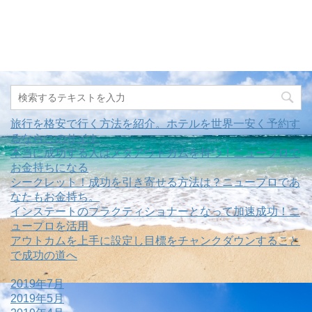
旅行を格安で行く方法を紹介。ホテルを世界一安く予約す
るならこのサイト
本当に成功する人はメタアウトカムを持つ！ニュープロで
お金持ちになる
シークレット！成功を引き寄せる方法は？ニュープロであ
なたもお金持ち。
インステートのプラクティショナーとなって加速成功！ニ
ュープロを活用
アウトカムを上手に設定し目標をチャンクダウンすること
で成功の道へ
2019年7月
2019年5月