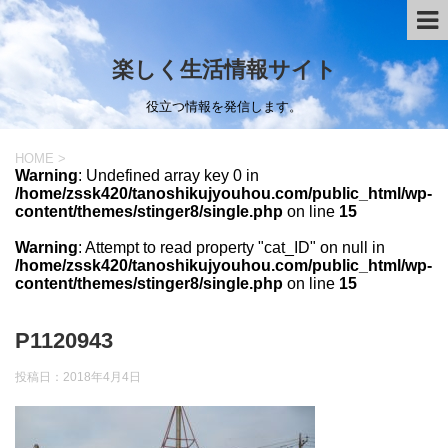
楽しく生活情報サイト
役立つ情報を発信します。
HOME
>
Warning
: Undefined array key 0 in
/home/zssk420/tanoshikujyouhou.com/public_html/wp-
content/themes/stinger8/single.php
on line
15
Warning
: Attempt to read property "cat_ID" on null in
/home/zssk420/tanoshikujyouhou.com/public_html/wp-
content/themes/stinger8/single.php
on line
15
P1120943
投稿日：
2018年4月4日