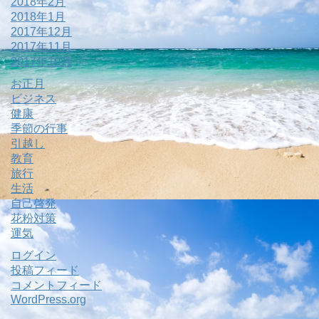
2018年2月
2018年1月
2017年12月
2017年11月
2017年10月
お正月
ビジネス
健康
季節の行事
引越し
教育
旅行
生活
自己啓発
花粉対策
運気
ログイン
投稿フィード
コメントフィード
WordPress.org