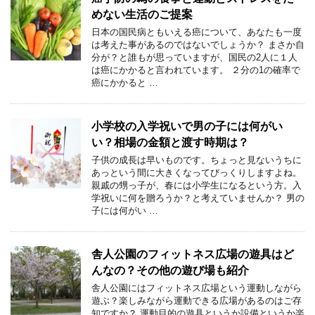
めない生活のご提案
日本の国民病ともいえる癌について、あなたも一度
は考えた事があるのではないでしょうか？ まさか自
分が？と誰もが思っていますが、国民の2人に１人
は癌にかかると言われています。 ２分の1の確率で
癌にかかると …
小学校の入学祝いで男の子には何がい
い？相場の金額と渡す時期は？
子供の成長は早いものです。ちょっと見ないうちに
あっという間に大きくなってびっくりしますよね。
親戚の甥っ子が、春には小学生になるという方。入
学祝いに何を贈ろうか？と考えていませんか？ 男の
子には何がい …
舎人公園のフィットネス広場の遊具はど
んなの？その他の遊び場も紹介
舎人公園にはフィットネス広場という運動しながら
遊ぶ？楽しみながら運動できる広場があるのはご存
知ですか？ 運動目的の遊具というか設備というか楽