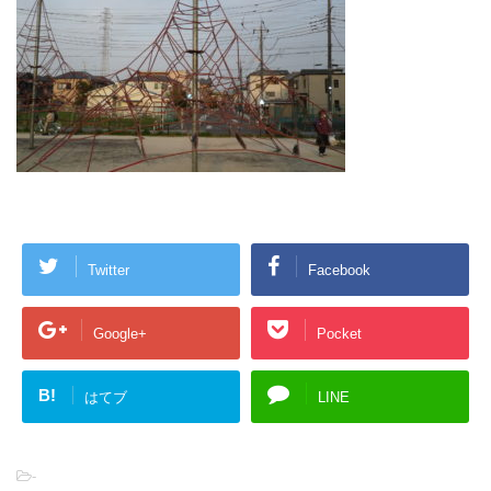
Twitter
Facebook
Google+
Pocket
B!
はてブ
LINE
-