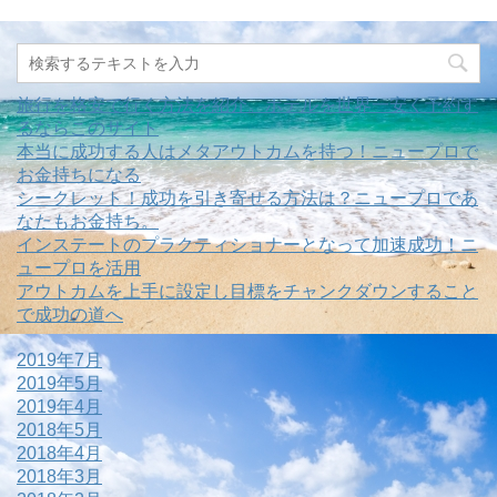
旅行を格安で行く方法を紹介。ホテルを世界一安く予約す
るならこのサイト
本当に成功する人はメタアウトカムを持つ！ニュープロで
お金持ちになる
シークレット！成功を引き寄せる方法は？ニュープロであ
なたもお金持ち。
インステートのプラクティショナーとなって加速成功！ニ
ュープロを活用
アウトカムを上手に設定し目標をチャンクダウンすること
で成功の道へ
2019年7月
2019年5月
2019年4月
2018年5月
2018年4月
2018年3月