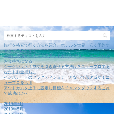
旅行を格安で行く方法を紹介。ホテルを世界一安く予約す
るならこのサイト
本当に成功する人はメタアウトカムを持つ！ニュープロで
お金持ちになる
シークレット！成功を引き寄せる方法は？ニュープロであ
なたもお金持ち。
インステートのプラクティショナーとなって加速成功！ニ
ュープロを活用
アウトカムを上手に設定し目標をチャンクダウンすること
で成功の道へ
2019年7月
2019年5月