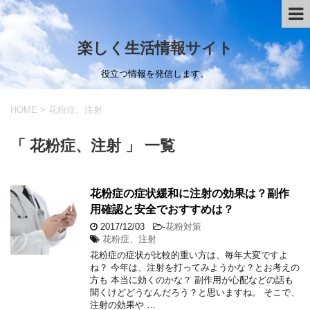
楽しく生活情報サイト
役立つ情報を発信します。
HOME
>
花粉症、注射
「 花粉症、注射 」 一覧
花粉症の症状緩和に注射の効果は？副作
用確認と安全でおすすめは？
2017/12/03
-
花粉対策
花粉症、注射
花粉症の症状が比較的重い方は、毎年大変ですよ
ね？ 今年は、注射を打ってみようかな？とお考えの
方も 本当に効くのかな？ 副作用が心配などの話も
聞くけどどうなんだろう？と思いますね。 そこで、
注射の効果や …