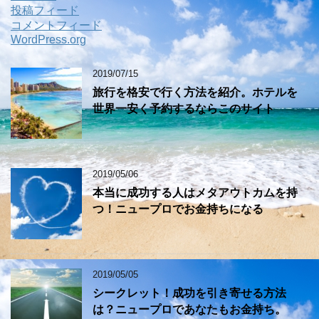
投稿フィード
コメントフィード
WordPress.org
2019/07/15
旅行を格安で行く方法を紹介。ホテルを
世界一安く予約するならこのサイト
2019/05/06
本当に成功する人はメタアウトカムを持
つ！ニュープロでお金持ちになる
2019/05/05
シークレット！成功を引き寄せる方法
は？ニュープロであなたもお金持ち。