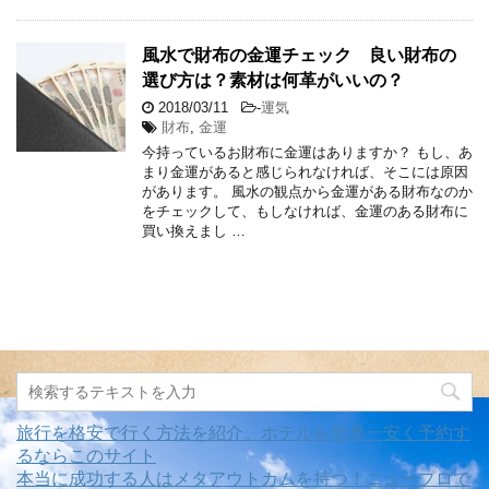
風水で財布の金運チェック 良い財布の
選び方は？素材は何革がいいの？
2018/03/11
-
運気
財布
,
金運
今持っているお財布に金運はありますか？ もし、あ
まり金運があると感じられなければ、そこには原因
があります。 風水の観点から金運がある財布なのか
をチェックして、もしなければ、金運のある財布に
買い換えまし …
旅行を格安で行く方法を紹介。ホテルを世界一安く予約す
るならこのサイト
本当に成功する人はメタアウトカムを持つ！ニュープロで