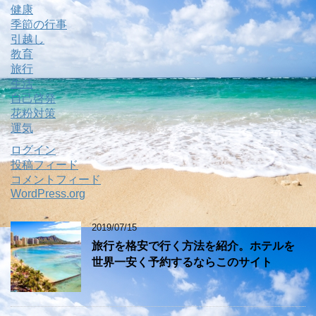
健康
季節の行事
引越し
教育
旅行
生活
自己啓発
花粉対策
運気
ログイン
投稿フィード
コメントフィード
WordPress.org
2019/07/15
旅行を格安で行く方法を紹介。ホテルを
世界一安く予約するならこのサイト