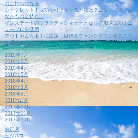
お金持ちになる
シークレット！成功を引き寄せる方法は？ニュープロであ
なたもお金持ち。
インステートのプラクティショナーとなって加速成功！ニ
ュープロを活用
アウトカムを上手に設定し目標をチャンクダウンすること
で成功の道へ
2019年7月
2019年5月
2019年4月
2018年5月
2018年4月
2018年3月
2018年2月
2018年1月
2017年12月
2017年11月
2017年10月
お正月
ビジネス