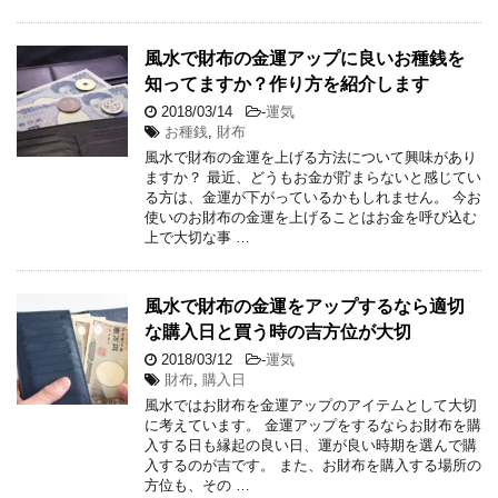
風水で財布の金運アップに良いお種銭を
知ってますか？作り方を紹介します
2018/03/14
-
運気
お種銭
,
財布
風水で財布の金運を上げる方法について興味があり
ますか？ 最近、どうもお金が貯まらないと感じてい
る方は、金運が下がっているかもしれません。 今お
使いのお財布の金運を上げることはお金を呼び込む
上で大切な事 …
風水で財布の金運をアップするなら適切
な購入日と買う時の吉方位が大切
2018/03/12
-
運気
財布
,
購入日
風水ではお財布を金運アップのアイテムとして大切
に考えています。 金運アップをするならお財布を購
入する日も縁起の良い日、運が良い時期を選んで購
入するのが吉です。 また、お財布を購入する場所の
方位も、その …