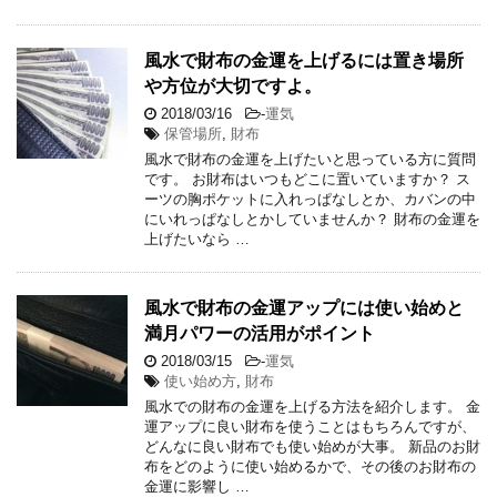
風水で財布の金運を上げるには置き場所
や方位が大切ですよ。
2018/03/16
-
運気
保管場所
,
財布
風水で財布の金運を上げたいと思っている方に質問
です。 お財布はいつもどこに置いていますか？ ス
ーツの胸ポケットに入れっぱなしとか、カバンの中
にいれっぱなしとかしていませんか？ 財布の金運を
上げたいなら …
風水で財布の金運アップには使い始めと
満月パワーの活用がポイント
2018/03/15
-
運気
使い始め方
,
財布
風水での財布の金運を上げる方法を紹介します。 金
運アップに良い財布を使うことはもちろんですが、
どんなに良い財布でも使い始めが大事。 新品のお財
布をどのように使い始めるかで、その後のお財布の
金運に影響し …