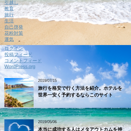
引越し
教育
旅行
生活
自己啓発
花粉対策
運気
ログイン
投稿フィード
コメントフィード
WordPress.org
2019/07/15
旅行を格安で行く方法を紹介。ホテルを
世界一安く予約するならこのサイト
2019/05/06
本当に成功する人はメタアウトカムを持