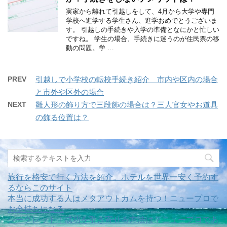
実家から離れて引越しをして、4月から大学や専門
学校へ進学する学生さん、進学おめでとうございま
す。 引越しの手続きや入学の準備となにかと忙しい
ですね。 学生の場合、手続きに迷うのが住民票の移
動の問題。学 …
PREV
引越しで小学校の転校手続き紹介 市内や区内の場合
と市外や区外の場合
NEXT
雛人形の飾り方で三段飾の場合は？三人官女やお道具
の飾る位置は？
旅行を格安で行く方法を紹介。ホテルを世界一安く予約す
るならこのサイト
本当に成功する人はメタアウトカムを持つ！ニュープロで
お金持ちになる
シークレット！成功を引き寄せる方法は？ニュープロであ