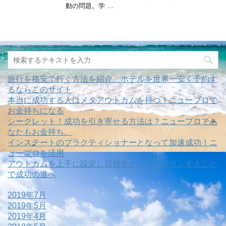
動の問題。学 …
旅行を格安で行く方法を紹介。ホテルを世界一安く予約す
るならこのサイト
本当に成功する人はメタアウトカムを持つ！ニュープロで
お金持ちになる
シークレット！成功を引き寄せる方法は？ニュープロであ
なたもお金持ち。
インステートのプラクティショナーとなって加速成功！ニ
ュープロを活用
アウトカムを上手に設定し目標をチャンクダウンすること
で成功の道へ
2019年7月
2019年5月
2019年4月