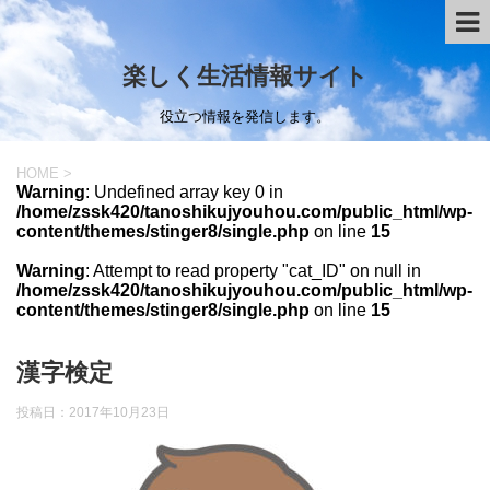
楽しく生活情報サイト
役立つ情報を発信します。
HOME
>
Warning
: Undefined array key 0 in
/home/zssk420/tanoshikujyouhou.com/public_html/wp-
content/themes/stinger8/single.php
on line
15
Warning
: Attempt to read property "cat_ID" on null in
/home/zssk420/tanoshikujyouhou.com/public_html/wp-
content/themes/stinger8/single.php
on line
15
漢字検定
投稿日：
2017年10月23日