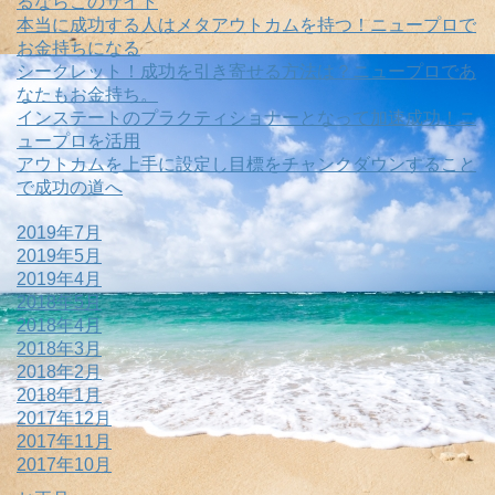
るならこのサイト
本当に成功する人はメタアウトカムを持つ！ニュープロで
お金持ちになる
シークレット！成功を引き寄せる方法は？ニュープロであ
なたもお金持ち。
インステートのプラクティショナーとなって加速成功！ニ
ュープロを活用
アウトカムを上手に設定し目標をチャンクダウンすること
で成功の道へ
2019年7月
2019年5月
2019年4月
2018年5月
2018年4月
2018年3月
2018年2月
2018年1月
2017年12月
2017年11月
2017年10月