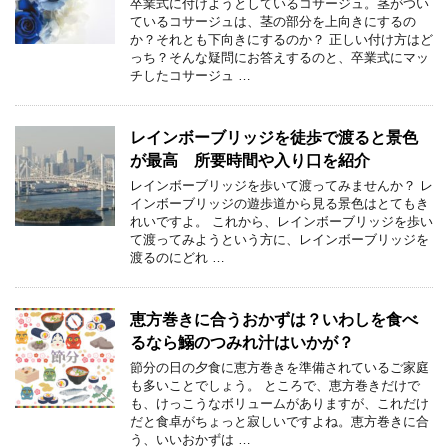
卒業式に付けようとしているコサージュ。茎がつい
ているコサージュは、茎の部分を上向きにするの
か？それとも下向きにするのか？ 正しい付け方はど
っち？そんな疑問にお答えするのと、卒業式にマッ
チしたコサージュ …
レインボーブリッジを徒歩で渡ると景色
が最高 所要時間や入り口を紹介
レインボーブリッジを歩いて渡ってみませんか？ レ
インボーブリッジの遊歩道から見る景色はとてもき
れいですよ。 これから、レインボーブリッジを歩い
て渡ってみようという方に、レインボーブリッジを
渡るのにどれ …
恵方巻きに合うおかずは？いわしを食べ
るなら鰯のつみれ汁はいかが？
節分の日の夕食に恵方巻きを準備されているご家庭
も多いことでしょう。 ところで、恵方巻きだけで
も、けっこうなボリュームがありますが、これだけ
だと食卓がちょっと寂しいですよね。恵方巻きに合
う、いいおかずは …