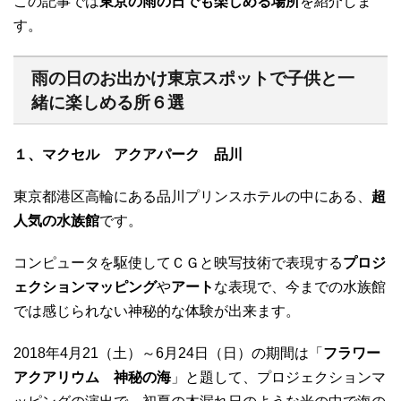
この記事では
東京の雨の日でも楽しめる場所
を紹介しま
す。
雨の日のお出かけ東京スポットで子供と一
緒に楽しめる所６選
１、マクセル アクアパーク 品川
東京都港区高輪にある品川プリンスホテルの中にある、
超
人気の水族館
です。
コンピュータを駆使してＣＧと映写技術で表現する
プロジ
ェクションマッピング
や
アート
な表現で、今までの水族館
では感じられない神秘的な体験が出来ます。
2018年4月21（土）～6月24日（日）の期間は「
フラワー
アクアリウム 神秘の海
」と題して、プロジェクションマ