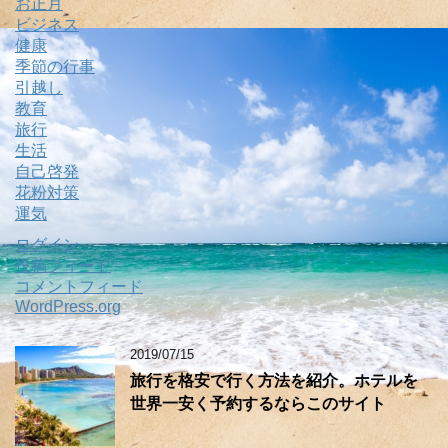
お正月
ビジネス
健康
季節の行事
引越し
教育
旅行
生活
自己啓発
花粉対策
運気
ログイン
投稿フィード
コメントフィード
WordPress.org
2019/07/15
旅行を格安で行く方法を紹介。ホテルを
世界一安く予約するならこのサイト