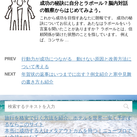
成功の秘訣に自分とラポール？脳内対話
の観察からはじめてみよう。
これから成功を目指すあなたに朗報です。 成功の秘
訣についてお伝えします。あたなはラポールをいう
言葉を聞いたことがありますか？ ラポールとは、信
頼関係が築けた状態のことを指しています。 例え
ば、コンサル …
PREV
行動力が成功につながる 動けない原因と改善方法に
ついて考える
NEXT
年賀状の返事はいつまでに出す？例文紹介と寒中見舞
の書き方も紹介
旅行を格安で行く方法を紹介。ホテルを世界一安く予約す
るならこのサイト
本当に成功する人はメタアウトカムを持つ！ニュープロで