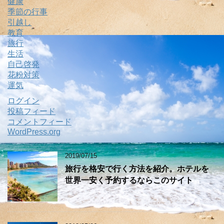
健康
季節の行事
引越し
教育
旅行
生活
自己啓発
花粉対策
運気
ログイン
投稿フィード
コメントフィード
WordPress.org
2019/07/15
旅行を格安で行く方法を紹介。ホテルを
世界一安く予約するならこのサイト